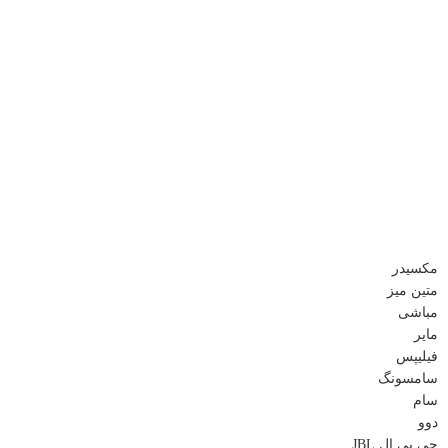
مکسیدر
متین میز
مباشی
مایر
فیلیپس
سامسونگ
سام
دوو
جی بی ال JBL