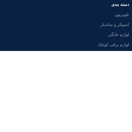
دسته بندی
تلویزیون
اسپیکر و ساندبار
لوازم خانگی
لوازم برقی کوچک
محصولات دیجیتال
حساب کاربری
حساب کاربری من
علاقه مندی ها
سبد خرید
پرداخت
مقایسه محصولات