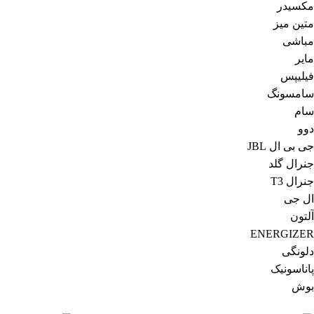
مکسیدر
متین میز
مباشی
مایر
فیلیپس
سامسونگ
سام
دوو
جی بی ال JBL
جنرال گلد
جنرال T3
ال جی
آلتون
ENERGIZER
دلونگی
پاناسونیک
بوش