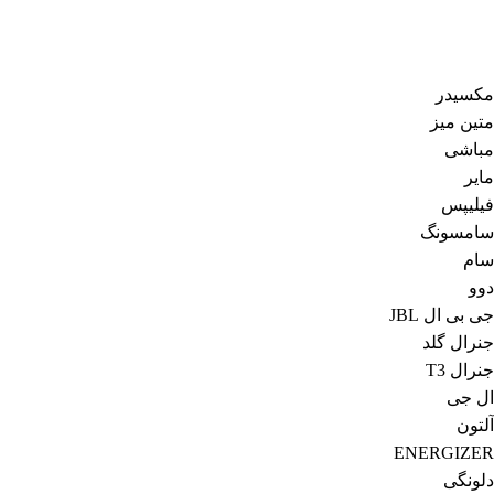
مکسیدر
متین میز
مباشی
مایر
فیلیپس
سامسونگ
سام
دوو
جی بی ال JBL
جنرال گلد
جنرال T3
ال جی
آلتون
ENERGIZER
دلونگی