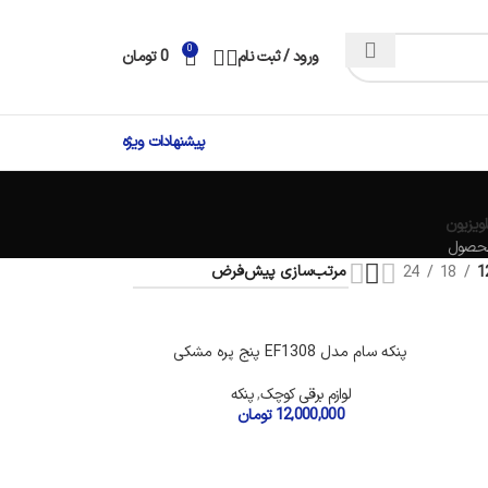
0
ورود / ثبت نام
0
تومان
پیشنهادات ویژه
لویزیون
24
18
1
تمام شده
پنکه سام مدل EF1308 پنج پره مشکی
لوازم برقی کوچک
,
پنکه
12,000,000
تومان