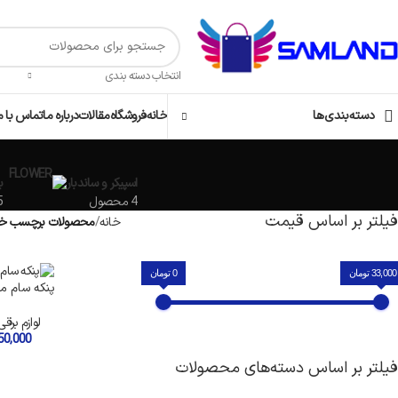
انتخاب دسته بندی
دسته‌بندی‌ها
خانه
فروشگاه
مقالات
درباره ما
تماس با م
اسپیکر و ساندبار
ب
4 محصول
5 م
فیلتر بر اساس قیمت
خانه
محصولات برچسب خورد
33,0 تومان
0 تومان
تمام شده
پنکه سام مدل 2W
لوازم برق
50,000
فیلتر بر اساس دسته‌های محصولات