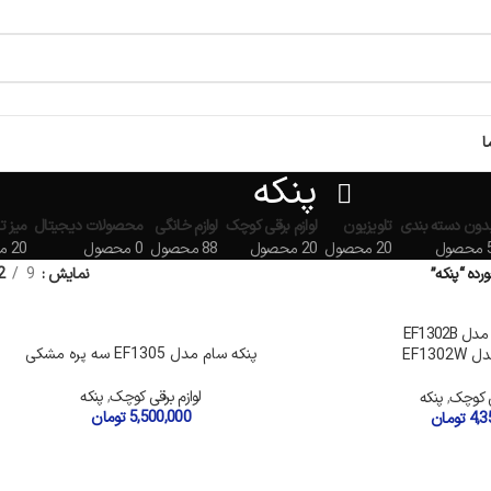
ا
پنکه
دون دسته بندی
تلویزیون
لوازم برقی کوچک
لوازم خانگی
محصولات دیجیتال
میز ت
حصول
20 محصول
20 محصول
88 محصول
0 محصول
20 محصول
ه “پنکه”
نمایش
9
2
تمام شده
پنکه سام مدل EF1305 سه پره مشکی
EF130
لوازم برقی کوچک
,
پنکه
ی کوچک
,
پنکه
5,500,000
تومان
4,3
تومان