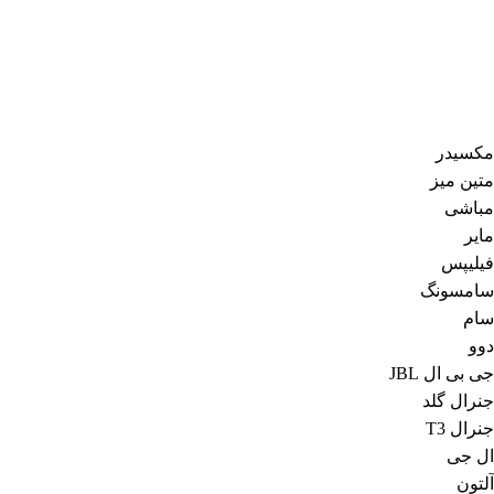
مکسیدر
متین میز
مباشی
مایر
فیلیپس
سامسونگ
سام
دوو
جی بی ال JBL
جنرال گلد
جنرال T3
ال جی
آلتون