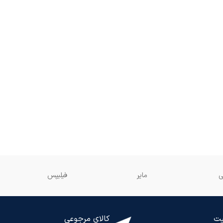
ی
مایر
فیلیپس
یت
کالای مرجوعی