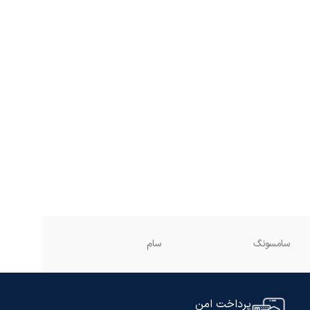
سامسونگ
سام
دوو
پرداخت امن