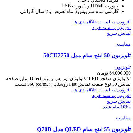
گیرنده دیجیتال داخلی
2 پورت HDMI و 1 پورت USB
گارانتی سام سرویس 6 ماه تعویض و 2 سال گارانتی
افزودن به لیست علاقمندی ها
افزودن به سبد خرید
نمایش سریع
مقایسه
تلویزیون 50 اینچ سام مدل 50CU7750
تلویزیون
64,000,000
تومان
تکنولوژی صفحه LED تکنولوژی نور پس زمینه Direct سایز صفحه
نمایش 50 نوع صفحه نمایش Flat روشنایی (cd/m2) 360 نسبت
افزودن به لیست علاقمندی ها
افزودن به سبد خرید
نمایش سریع
-10%
تمام شده
مقایسه
تلویزیون 55 اینچ سام QLED مدل Q70D