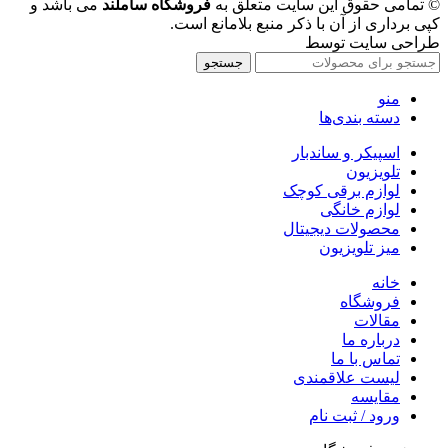
© تمامی حقوق این سایت متعلق به
فروشگاه ساملند
می باشد و
کپی برداری از آن با ذکر منبع بلامانع است.
طراحی سایت توسط
بلو وب
جستجو
منو
دسته بندی‌ها
اسپیکر و ساندبار
تلویزیون
لوازم برقی کوچک
لوازم خانگی
محصولات دیجیتال
میز تلویزیون
خانه
فروشگاه
مقالات
درباره ما
تماس با ما
لیست علاقمندی
مقایسه
ورود / ثبت نام