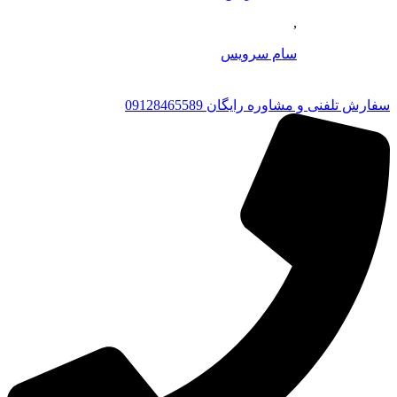
,
سام سرویس
سفارش تلفنی و مشاوره رایگان 09128465589