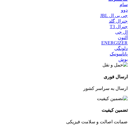
سام
دوو
جی بی ال JBL
جنرال گلد
جنرال T3
ال جی
آلتون
ENERGIZER
دلونگی
پاناسونیک
بوش
ارسال فوری
ارسال به سراسر کشور
تضمین کیفیت
ضمانت اصالت و سلامت فیزیکی