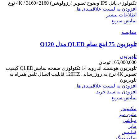
تکنولوژی پانل IPS وضوح تصویر (رزولوشن) 2160×3160 / 4K نوع
افزودن به لیست علاقمندی ها
اطلاعات بیشتر
نمایش سریع
مقایسه
تلویزیون 75 اینچ سام QLED مدل Q120
تلویزیون
165,000,000
تومان
تلویزیون هوشمند اندروید 14 تکنولوژی صفحه نمایشQLED کیفیت
تصویر 4K نرخ به روزرسانی 120HZ قابلیت اتصال تلفن همراه به
تلویزیون
افزودن به لیست علاقمندی ها
افزودن به سبد خرید
نمایش سریع
مکسیدر
متین میز
مباشی
مایر
فیلیپس
سامسونگ