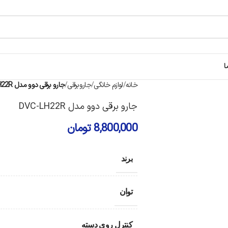
ا
خانه
لوازم خانگی
جاروبرقی
جارو برقی دوو مدل DVC-LH22R
جارو برقی دوو مدل DVC-LH22R
8,800,000
تومان
برند
توان
کنترل روی دسته