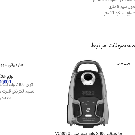
کیسه یکبار مصرف 4.5 لیتری
طول سیم 8 متری
شعاع عملکرد 11 متر
محصولات مرتبط
تمام شده
تمام شده
جاروبرقی دوو مدل G
لوازم خان
00,000
توان 2100 وات
بدنه دارای 8 
جاروبرقی 2400 وات سام مدل VC8030