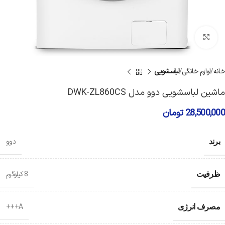
برای بزرگنمایی کلیک کنید
خانه
لوازم خانگی
لباسشویی
ماشین لباسشویی دوو مدل DWK-ZL860CS
28,500,000
تومان
دوو
برند
8 کیلوگرم
ظرفیت
A+++
مصرف انرژی