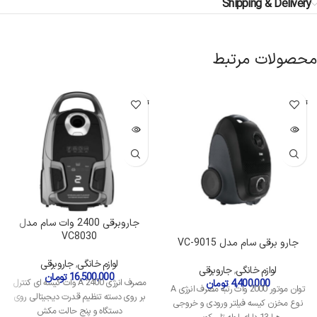
Shipping & Delivery
محصولات مرتبط
تمام شده
تمام شده
جاروبرقی 2400 وات سام مدل
VC8030
جارو برقی سام مدل VC-9015
لوازم خانگی
,
جاروبرقی
لوازم خانگی
,
جاروبرقی
16,500,000
تومان
مصرف انرژی A 2400 وات کیسه ای کنترل
4,400,000
تومان
توان موتور 2000 وات رتبه مصرف انرژی A
بر روی دسته تنظیم قدرت دیجیتالی روی
نوع مخزن کیسه فیلتر ورودی و خروجی
دستگاه و پنج حالت مکش