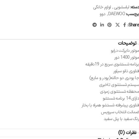
دسته:
لباسشویی
,
لوازم خانگی
برچسب:
DAEWOO
,
دوو
Share:
توضیحات
موتور دایرکت درایو
موتور 1400 دور
برنامه شستشوی سریع در 19دقیقه
فناوری نانو سیلور
جا پودری دو حالته(پودر و مایع)
سیستم شستشوی تاخیری
محفظه شستشوی زمردی
دارای 14 برنامه شستشو
فناوری پیشرفته شستشو همراه با بخار
ضمانت انتخاب سرویس
رنگ سفید با پنل سفید
نظرات (0)