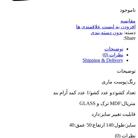
ناموجود
مقایسه
افزودن به لیست علاقمندی ها
دسته:
بدون دسته بندی
Share:
توضیحات
نظرات (0)
Shipping & Delivery
توضیحات
رنگ:پوست ماری
تعداد کشو:دو عدد کشو/1 عدد کمد آرام بند
متریال:MDF ترک و GLASS
قابلیت تغییر سایز:دارد
سایز:ظول:140 ارتفاع:50 عمق:40
نظرات (0)