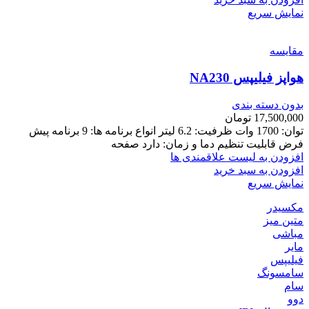
نمایش سریع
مقایسه
هواپز فیلیپس NA230
بدون دسته بندی
17,500,000
تومان
توان: 1700 وات ظرفیت: 6.2 لیتر انواع برنامه ها: 9 برنامه پیش
فرض قابلیت تنظیم دما و زمان: دارد صفحه
افزودن به لیست علاقمندی ها
افزودن به سبد خرید
نمایش سریع
مکسیدر
متین میز
مباشی
مایر
فیلیپس
سامسونگ
سام
دوو