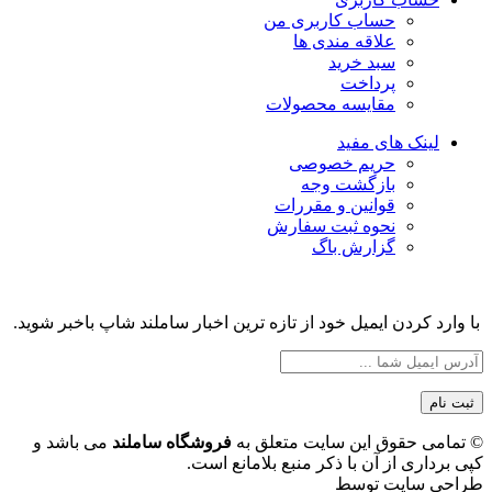
حساب کاربری من
علاقه مندی ها
سبد خرید
پرداخت
مقایسه محصولات
لینک های مفید
حریم خصوصی
بازگشت وجه
قوانین و مقررات
نحوه ثبت سفارش
گزارش باگ
با وارد کردن ایمیل خود از تازه ترین اخبار ساملند شاپ باخبر شوید.
© تمامی حقوق این سایت متعلق به
فروشگاه ساملند
می باشد و
کپی برداری از آن با ذکر منبع بلامانع است.
طراحی سایت توسط
بلو وب