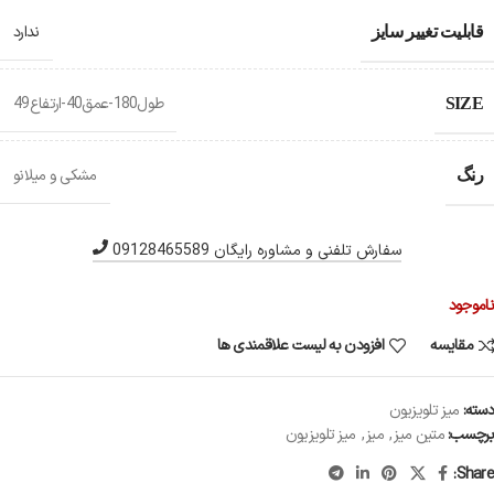
ندارد
قابلیت تغییر سایز
طول180-عمق40-ارتفاع49
SIZE
مشکی و میلانو
رنگ
سفارش تلفنی و مشاوره رایگان 09128465589
ناموجود
مقایسه
افزودن به لیست علاقمندی ها
دسته:
میز تلویزیون
برچسب:
متین میز
,
میز
,
میز تلویزیون
Share: