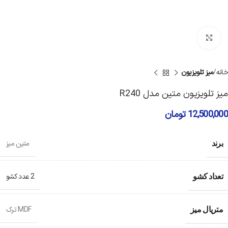
برای بزرگنمایی کلیک کنید
خانه
میز تلویزیون
میز تلویزیون متین مدل R240
12,500,000
تومان
متین میز
برند
2 عدد کشو
تعداد کشو
MDF ترک
متریال میز