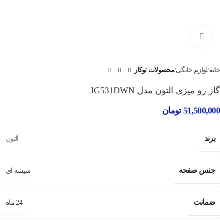
برای بزرگنمایی کلیک کنید
خانه
لوازم خانگی
محصولات توکار
گاز رو میزی التون مدل IG531DWN
51,500,000
تومان
برند
آلتون
جنس صفحه
شیشه ای
ضمانت
24 ماه