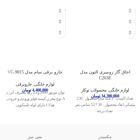
تمام شده
اجاق گاز رومیزی التون مدل
جارو برقی سام مدل VC-9015
C203E
لوازم خانگی
,
جاروبرقی
لوازم خانگی
,
محصولات توکار
4,400,000
تومان
توان موتور 2000 وات رتبه مصرف انرژی
34,200,000
تومان
تعداد المنت : 2 عدد مدل محصول : 230
A نوع مخزن کیسه فیلتر ورودی و خروجی
مشکی ابعاد محصول : 30 * 52 سانتی متر
هپا 13 دارای لوله تلسکوپی
تعداد درجه
مکسیدر
متین میز