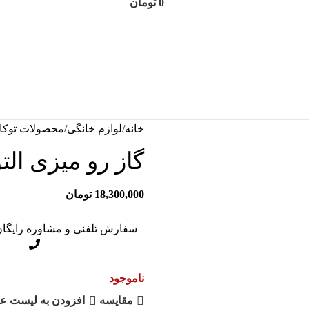
0
تومان
خانه
لوازم خانگی
محصولات توکا
گاز رو میزی التون
18,300,000
تومان
سفارش تلفنی و مشاوره رایگان 128465589
ناموجود
مقایسه
افزودن به لیست عل