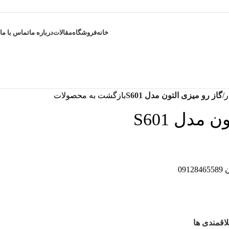
خانه
فروشگاه
مقالات
درباره ما
تماس با ما
ر
گاز رو میزی التون مدل S601
بازگشت به محصولات
 مدل S601
09
اقمندی ها