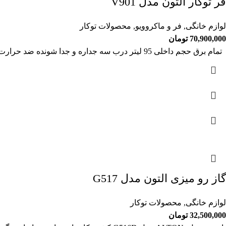
فر توکار آلتون مدل V901
لوازم خانگی
,
فر و ماکروویو
,
محصولات توکار
70,900,000
تومان
تمام برق حجم داخلی 95 لیتر درب سه جداره و جدا شونده ضد حرارت صفحه نمایشگر دیجیتال لمسی 11
گاز رو میزی التون مدل G517
لوازم خانگی
,
محصولات توکار
32,500,000
تومان