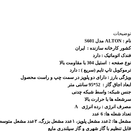
توضیحات
نام : ALTON مدل S601
کشور کارخانه سازنده : ایران
فندک اتوماتیک : دارد
نوع صفحه : استیل 304 با مقاومت بالا
ترموکوبل تاپ تایم (سریع ) : دارد
ویژگی بارز : دارای دو پلوپز در سمت چپ و راست محصول
ابعاد اجاق گاز : 52*95 سانتی متر
جنس شبکه: واسط شبکه چدنی
سرشعله ها با حرارت بالا
مصرف انرژی : رده انرژی A
تعداد شعله ها: 6 عدد
مشعل ها: 2عدد مشعل پلوپز، ۱عدد مشعل بزرگ، ۲عدد مشعل متوسط،۱عدد مشعل کوچک
قابل تنظیم با گاز شهری و گاز سیلندری مایع