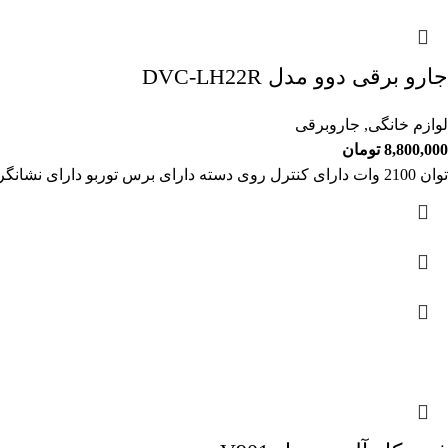
جارو برقی دوو مدل DVC-LH22R
لوازم خانگی
,
جاروبرقی
8,800,000
تومان
توان 2100 وات دارای کنترل روی دسته دارای برس توربو دارای نشانگر وضعیت فیلتر HEPA تنظیم الکتریکی قدرت مکش پنل